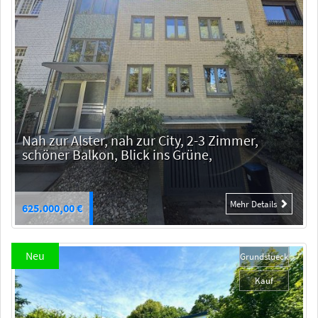
Nah zur Alster, nah zur City, 2-3 Zimmer,
Ob
schöner Balkon, Blick ins Grüne,
67
Mehr Details
625.000,00 €
Neu
Grundstueck
Kauf